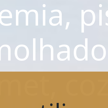
emia, pi
molhado,
et, cozi