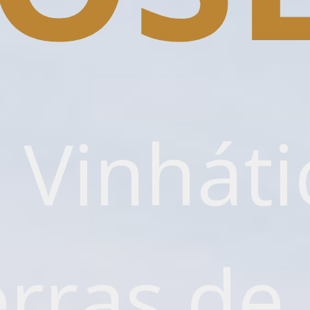
 Vinháti
rras de S