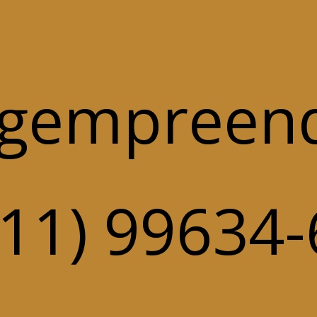
vgempreen
(11) 99634