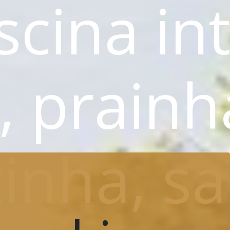
scina i
 prainh
nha, sal