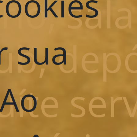
 cookies
ório, sal
r sua
ub, depó
uíte serv
 Ao