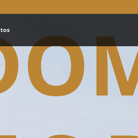
DOM
tos