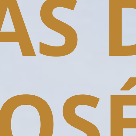
AS 
OSÉ