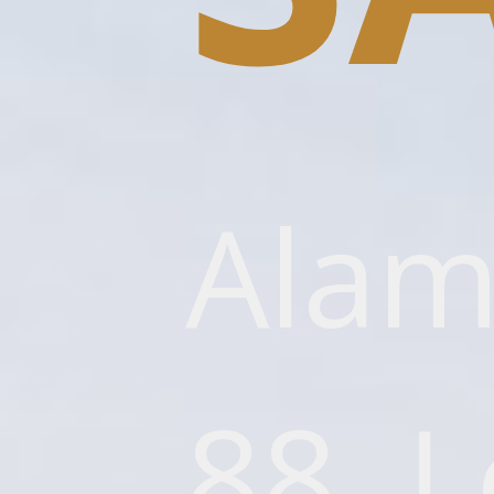
Alam
88, L