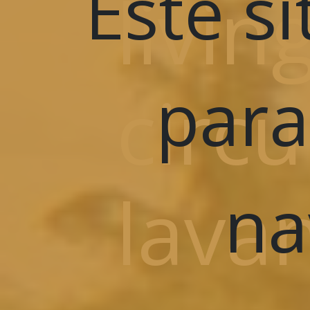
Este si
livin
para
circu
lavan
na