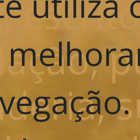
te utiliza
g, escrit
 melhora
lação, p
deria, s
vegação.