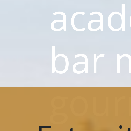
acad
bar 
gourm