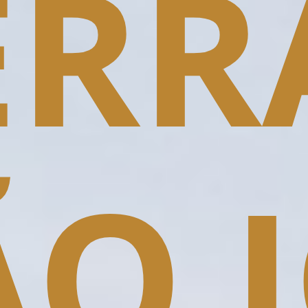
ERR
O J