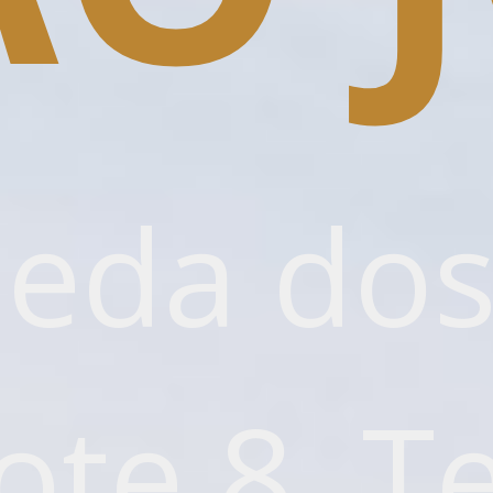
eda dos
ote 8, Te