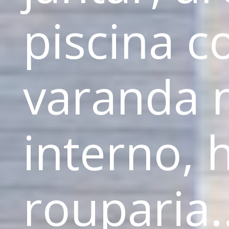
piscina 
varanda m
interno, 
rouparia..